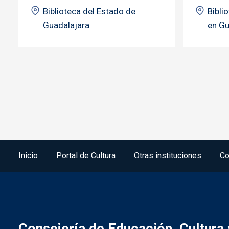
Biblioteca del Estado de
Bibli
Guadalajara
en Gu
Menú del pie
Inicio
Portal de Cultura
Otras instituciones
Co