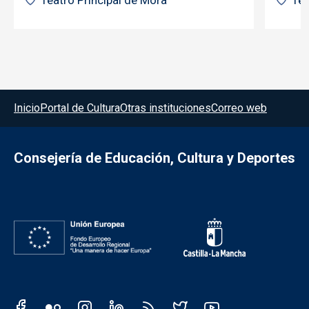
Teatro Principal de Mora
Tea
Menú del pie
Inicio
Portal de Cultura
Otras instituciones
Correo web
Consejería de Educación, Cultura y Deportes
Redes sociales JCCM