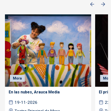
Mora
Mor
En las nubes, Arauca Media
El pri
19-11-2026
22