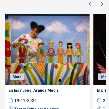
Mora
Mor
En las nubes, Arauca Media
El pri
19-11-2026
22