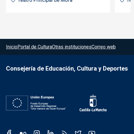
Teatro Principal de Mora
Tea
Menú del pie
Inicio
Portal de Cultura
Otras instituciones
Correo web
Consejería de Educación, Cultura y Deportes
Redes sociales JCCM