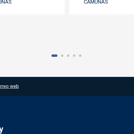
UÑAS
CAMUÑAS
rreo web
y