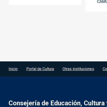
CAM
Menú del pie
Inicio
Portal de Cultura
Otras instituciones
Co
Consejería de Educación, Cultura 