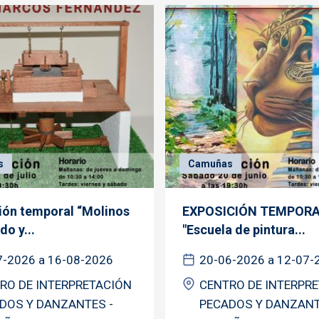
s
Camuñas
ión temporal “Molinos
EXPOSICIÓN TEMPOR
o y...
"Escuela de pintura...
7-2026 a 16-08-2026
20-06-2026 a 12-07-
RO DE INTERPRETACIÓN
CENTRO DE INTERPR
DOS Y DANZANTES -
PECADOS Y DANZANT