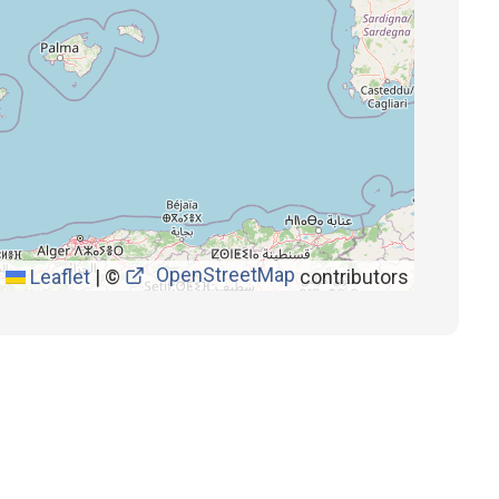
OpenStreetMap
Leaflet
|
©
contributors