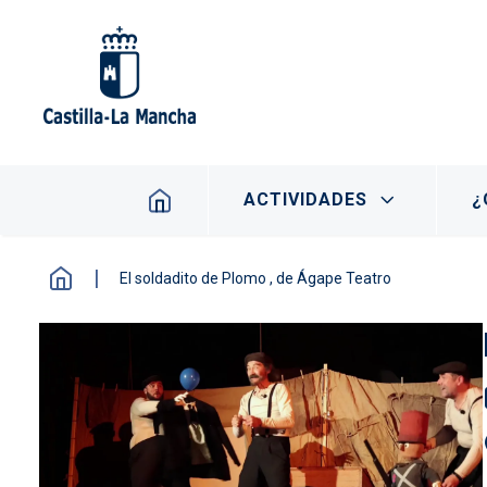
Pasar al contenido principal
Navegación principal
ACTIVIDADES
¿
El soldadito de Plomo , de Ágape Teatro