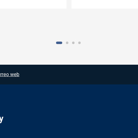
rreo web
y