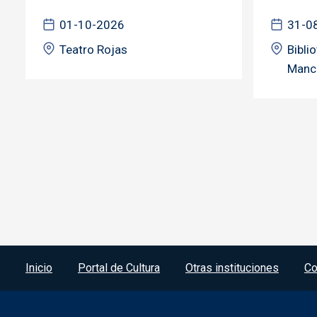
01-10-2026
31-0
Teatro Rojas
Bibli
Manc
Menú del pie
Inicio
Portal de Cultura
Otras instituciones
Co