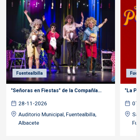
Fuentealbilla
Fuen
"Señoras en Fiestas" de la Compañía...
"La Po
28-11-2026
07
Auditorio Municipal, Fuentealbilla,
Sal
Albacete
Fue