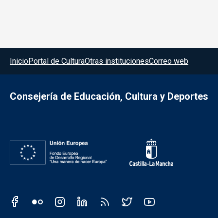
Menú del pie
Inicio
Portal de Cultura
Otras instituciones
Correo web
Consejería de Educación, Cultura y Deportes
Redes sociales JCCM