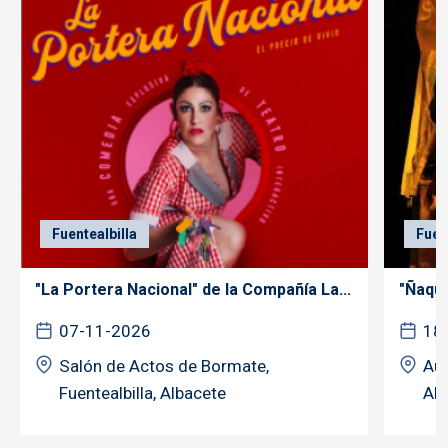
Fuentealbilla
Fuen
"La Portera Nacional" de la Compañía La...
"Ñaque
07-11-2026
18
Salón de Actos de Bormate,
Aud
Fuentealbilla, Albacete
Alb