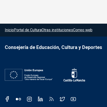
Menú del pie
Inicio
Portal de Cultura
Otras instituciones
Correo web
Consejería de Educación, Cultura y Deportes
Redes sociales JCCM