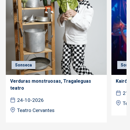
Sonseca
Son
Verduras monstruosas, Tragaleguas
Kairós
teatro
21
24-10-2026
Tea
Teatro Cervantes