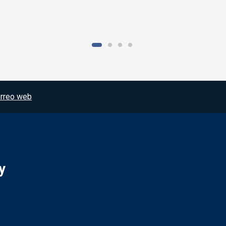
rreo web
y
Redes sociales JCCM