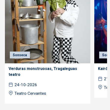
Sonseca
Son
Verduras monstruosas, Tragaleguas
Kairós
teatro
21
24-10-2026
Tea
Teatro Cervantes