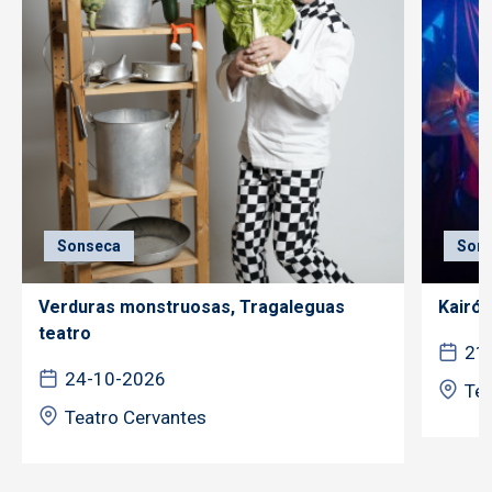
Sonseca
Son
Verduras monstruosas, Tragaleguas
Kairós
teatro
21
24-10-2026
Tea
Teatro Cervantes