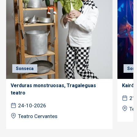
Sonseca
Son
Verduras monstruosas, Tragaleguas
Kairós
teatro
21
24-10-2026
Tea
Teatro Cervantes