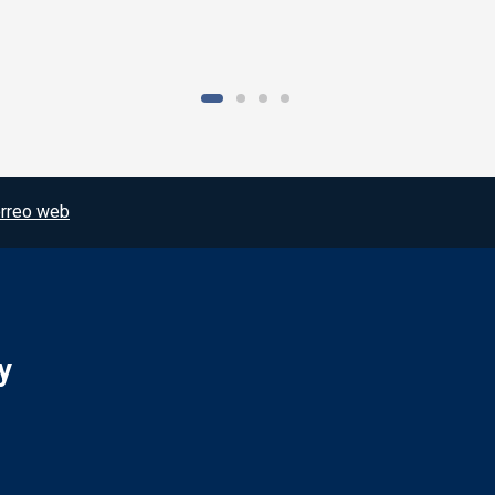
rreo web
y
Redes sociales JCCM