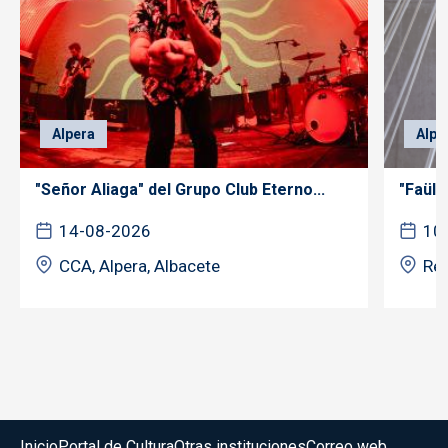
Alpera
Alpe
"Señor Aliaga" del Grupo Club Eterno...
"Faüla
14-08-2026
10
CCA, Alpera, Albacete
Rec
Menú del pie
Inicio
Portal de Cultura
Otras instituciones
Correo web