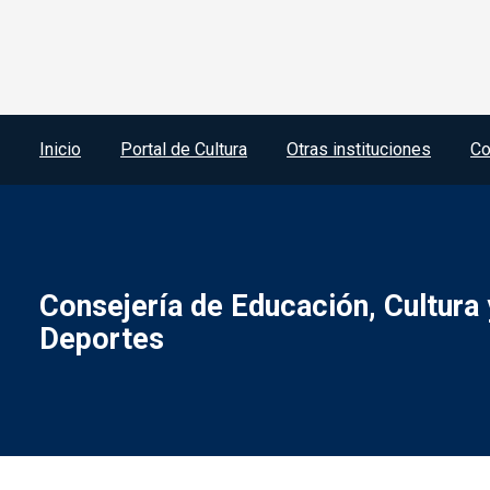
Menú del pie
Inicio
Portal de Cultura
Otras instituciones
Co
Consejería de Educación, Cultura 
Deportes
Menú legal