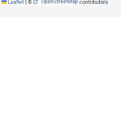
OpenStreetMap
Leaflet
|
©
contributors