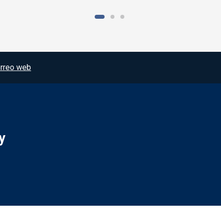
rreo web
y
Redes sociales JCCM