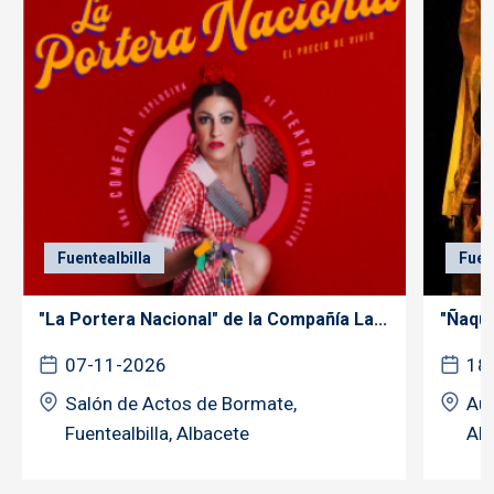
Fuentealbilla
Fuen
"La Portera Nacional" de la Compañía La...
"Ñaque
07-11-2026
18
Salón de Actos de Bormate,
Aud
Fuentealbilla, Albacete
Alb