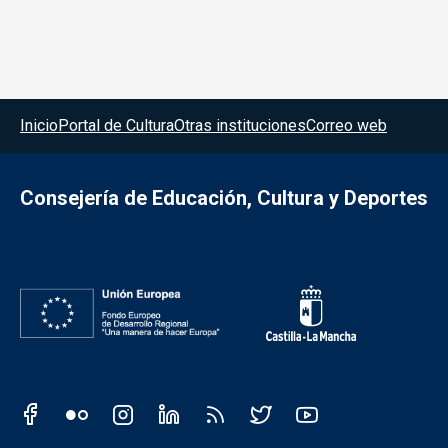
Menú del pie
Inicio
Portal de Cultura
Otras instituciones
Correo web
Consejería de Educación, Cultura y Deportes
Redes sociales JCCM