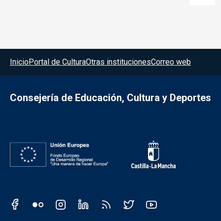
Menú del pie
Inicio
Portal de Cultura
Otras instituciones
Correo web
Consejería de Educación, Cultura y Deportes
Redes sociales JCCM