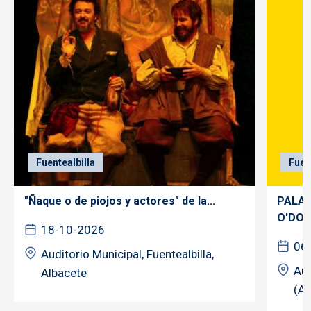
Fuentealbilla
Fuen
"Ñaque o de piojos y actores" de la...
PALAB
O'DOG
18-10-2026
06
Auditorio Municipal, Fuentealbilla,
Aud
Albacete
(Al