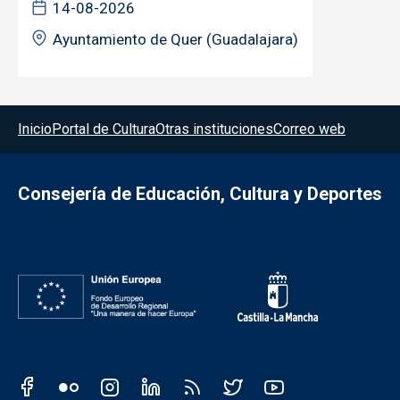
14-08-2026
Ayuntamiento de Quer (Guadalajara)
Menú del pie
Inicio
Portal de Cultura
Otras instituciones
Correo web
Consejería de Educación, Cultura y Deportes
Redes sociales JCCM