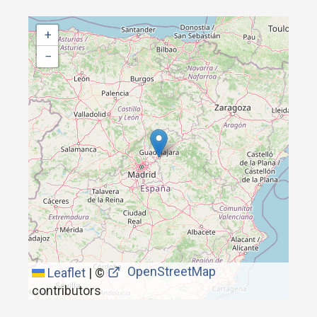
+
−
OpenStreetMap
Leaflet
|
©
contributors