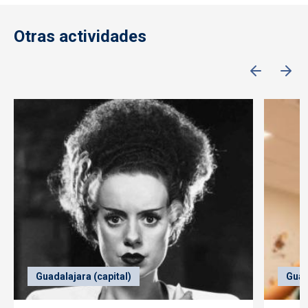
Otras actividades
Guadalajara (capital)
Guad