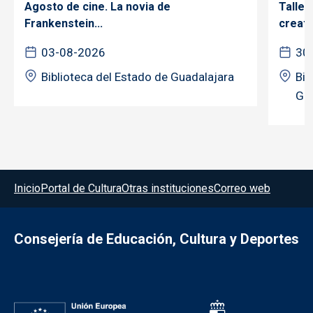
Agosto de cine. La novia de
Taller
Frankenstein...
creativ
03-08-2026
30
Biblioteca del Estado de Guadalajara
Bib
Gua
Menú del pie
Inicio
Portal de Cultura
Otras instituciones
Correo web
Consejería de Educación, Cultura y Deportes