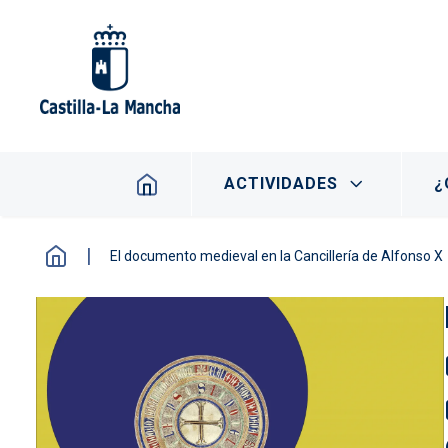
Pasar al contenido principal
Navegación principal
ACTIVIDADES
¿
El documento medieval en la Cancillería de Alfonso X