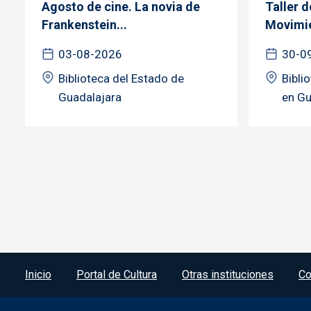
Agosto de cine. La novia de
Taller 
Frankenstein...
Movimie
03-08-2026
30-0
Biblioteca del Estado de
Bibli
Guadalajara
en Gu
Menú del pie
Inicio
Portal de Cultura
Otras instituciones
Co