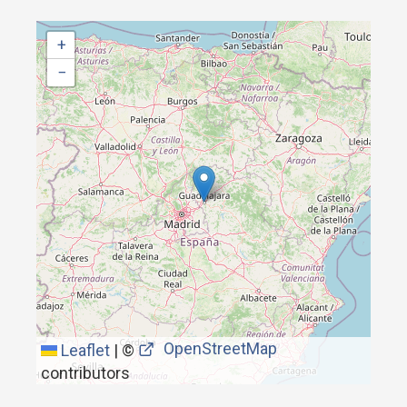
+
−
OpenStreetMap
Leaflet
|
©
contributors