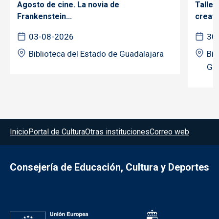
Agosto de cine. La novia de
Taller
Frankenstein...
creativ
03-08-2026
30
Biblioteca del Estado de Guadalajara
Bib
Gua
Menú del pie
Inicio
Portal de Cultura
Otras instituciones
Correo web
Consejería de Educación, Cultura y Deportes