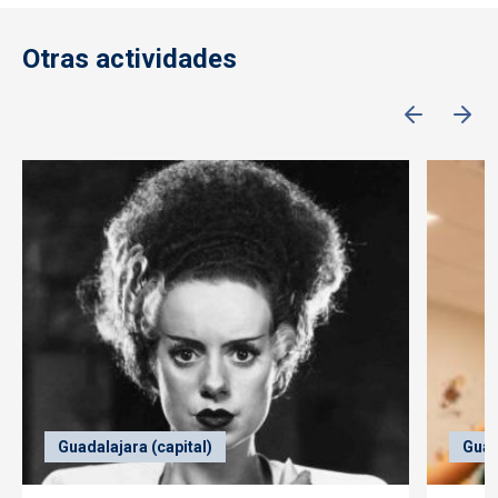
Otras actividades
Guadalajara (capital)
Guad