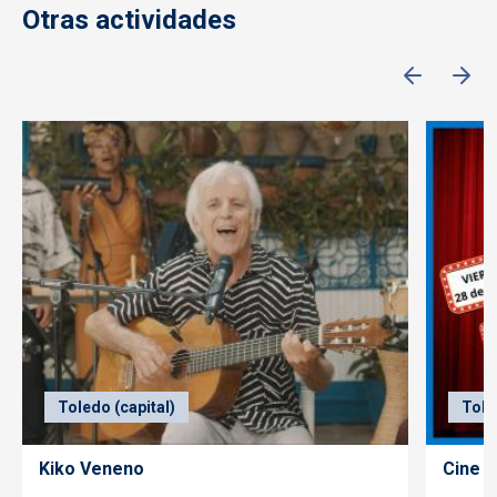
Otras actividades
Toledo (capital)
Tole
Kiko Veneno
Cine f