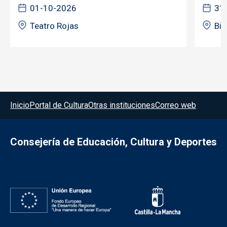
01-10-2026
31
Teatro Rojas
Bib
Menú del pie
Inicio
Portal de Cultura
Otras instituciones
Correo web
Consejería de Educación, Cultura y Deportes