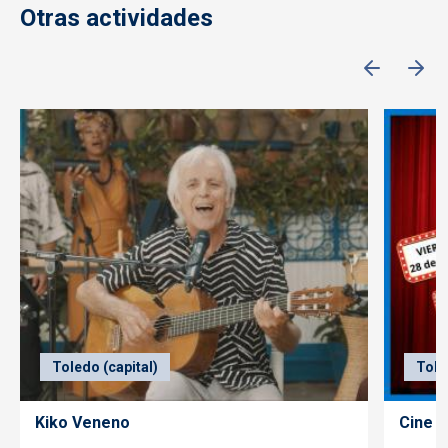
Otras actividades
Toledo (capital)
Tole
Kiko Veneno
Cine f