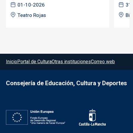
01-10-2026
31
Teatro Rojas
Bib
Menú del pie
Inicio
Portal de Cultura
Otras instituciones
Correo web
Consejería de Educación, Cultura y Deportes