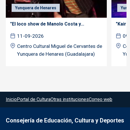
Yunquera de Henares
Yunq
"El loco show de Manolo Costa y...
"Kairó
11-09-2026
09
Centro Cultural Miguel de Cervantes de
Cen
Yunquera de Henares (Guadalajara)
Yun
Menú del pie
Inicio
Portal de Cultura
Otras instituciones
Correo web
Consejería de Educación, Cultura y Deportes