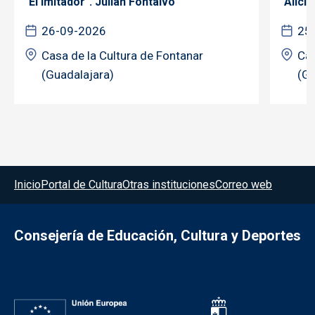
"El imitador". Julián Fontalvo
"Alicia
26-09-2026
25
Casa de la Cultura de Fontanar
Cas
(Guadalajara)
(Gu
Menú del pie
Inicio
Portal de Cultura
Otras instituciones
Correo web
Consejería de Educación, Cultura y Deportes