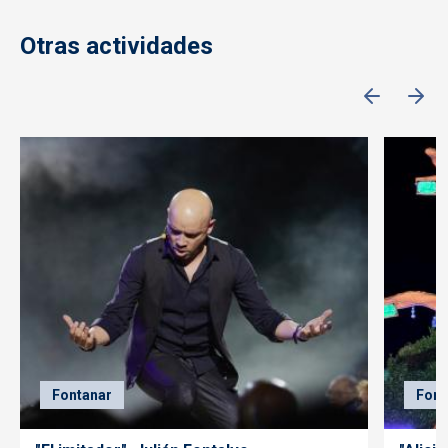
Otras actividades
Fontanar
Font