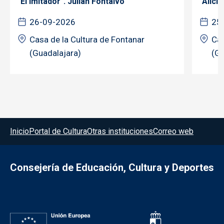
"El imitador". Julián Fontalvo
"Alicia
26-09-2026
25
Casa de la Cultura de Fontanar
Cas
(Guadalajara)
(Gu
Menú del pie
Inicio
Portal de Cultura
Otras instituciones
Correo web
Consejería de Educación, Cultura y Deportes