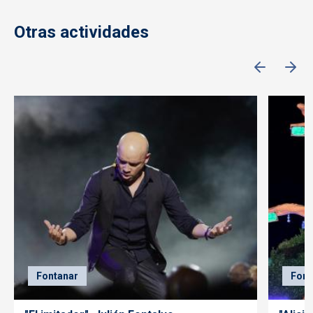
Otras actividades
Fontanar
Font