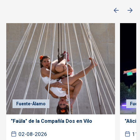
Fuente-Álamo
Fuen
"Faüla" de la Compañía Dos en Vilo
"Alicia
02-08-2026
11