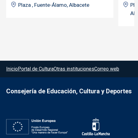
Plaza , Fuente-Álamo, Albacete
Pla
Alb
Menú del pie
Inicio
Portal de Cultura
Otras instituciones
Correo web
Consejería de Educación, Cultura y Deportes