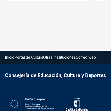
Menú del pie
Inicio
Portal de Cultura
Otras instituciones
Correo web
Consejería de Educación, Cultura y Deportes