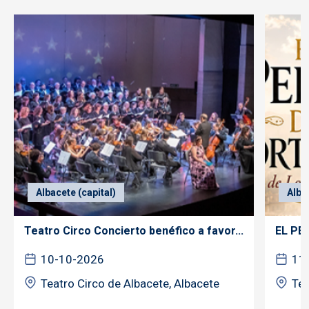
Albacete (capital)
Alba
Teatro Circo Concierto benéfico a favor...
EL PE
10-10-2026
11
Teatro Circo de Albacete, Albacete
Tea