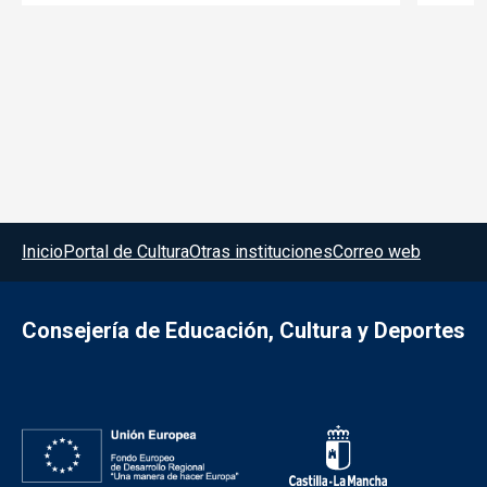
Menú del pie
Inicio
Portal de Cultura
Otras instituciones
Correo web
Consejería de Educación, Cultura y Deportes