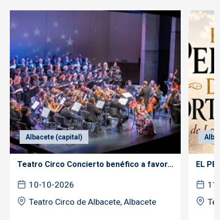
Albacete (capital)
Alba
Teatro Circo Concierto benéfico a favor...
EL PE
10-10-2026
11
Teatro Circo de Albacete, Albacete
Tea