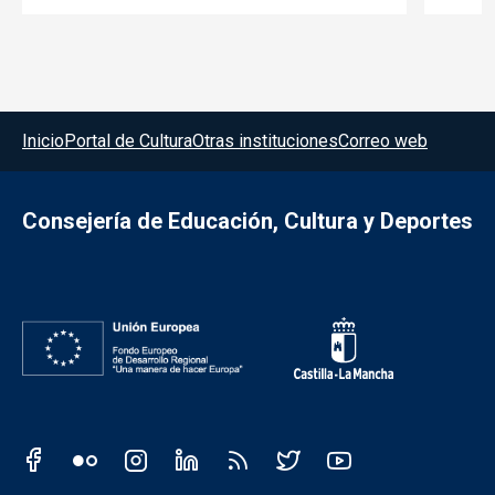
Menú del pie
Inicio
Portal de Cultura
Otras instituciones
Correo web
Consejería de Educación, Cultura y Deportes
Redes sociales JCCM