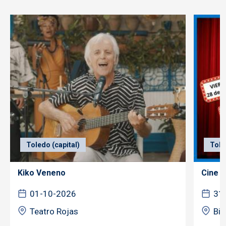
Toledo (capital)
Tole
Kiko Veneno
Cine f
01-10-2026
31
Teatro Rojas
Bib