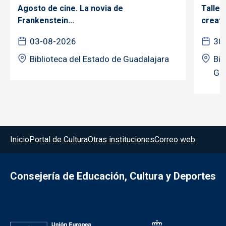
Agosto de cine. La novia de
Taller
Frankenstein...
creativ
03-08-2026
30
Biblioteca del Estado de Guadalajara
Bib
Gua
Menú del pie
Inicio
Portal de Cultura
Otras instituciones
Correo web
Consejería de Educación, Cultura y Deportes