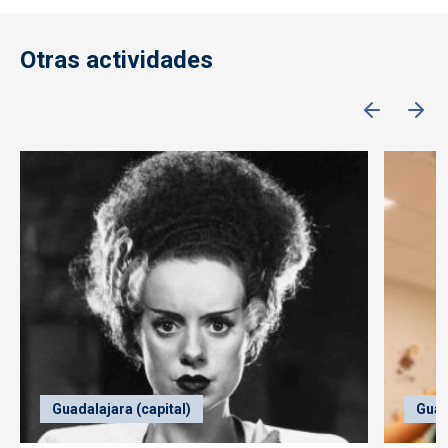
Otras actividades
Guadalajara (capital)
Guad