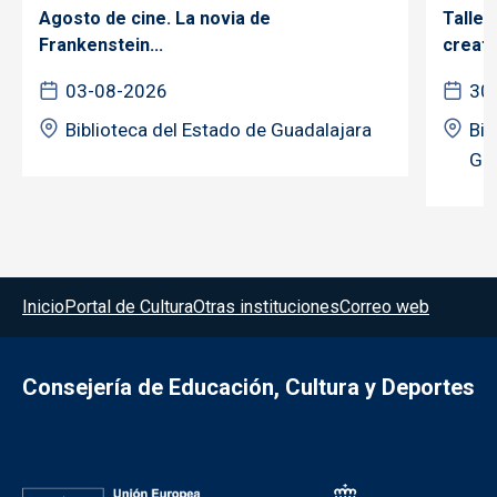
Agosto de cine. La novia de
Taller
Frankenstein...
creativ
03-08-2026
30
Biblioteca del Estado de Guadalajara
Bib
Gua
Menú del pie
Inicio
Portal de Cultura
Otras instituciones
Correo web
Consejería de Educación, Cultura y Deportes