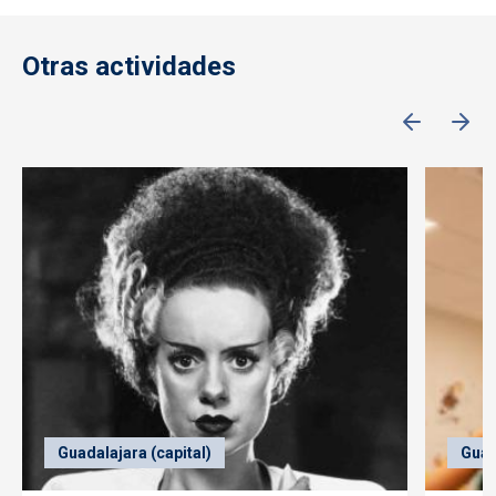
Otras actividades
Guadalajara (capital)
Guad