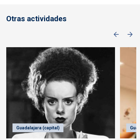
Otras actividades
Guadalajara (capital)
Guad