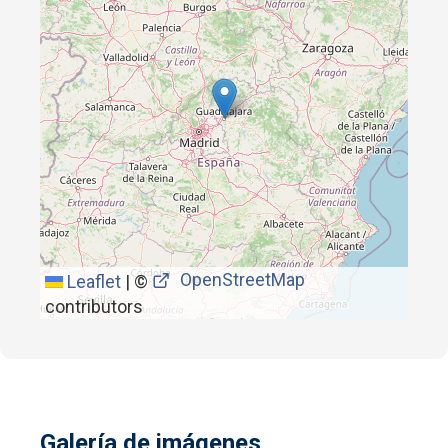
OpenStreetMap
Leaflet
|
©
contributors
Galería de imágenes