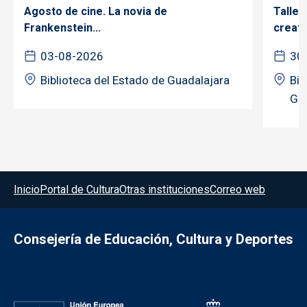
Agosto de cine. La novia de
Taller
Frankenstein...
creativ
03-08-2026
30
Biblioteca del Estado de Guadalajara
Bib
Gua
Menú del pie
Inicio
Portal de Cultura
Otras instituciones
Correo web
Consejería de Educación, Cultura y Deportes