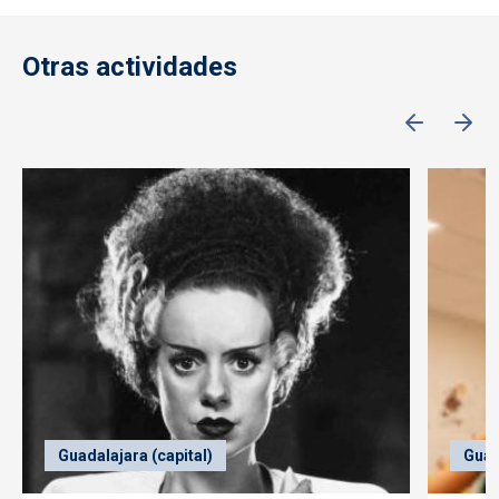
Otras actividades
Guadalajara (capital)
Guad