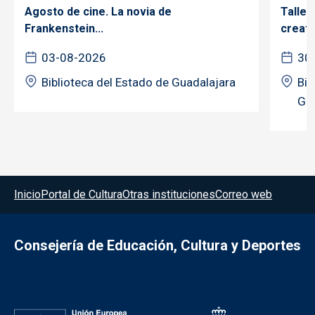
Agosto de cine. La novia de
Taller
Frankenstein...
creativ
03-08-2026
30
Biblioteca del Estado de Guadalajara
Bib
Gua
Menú del pie
Inicio
Portal de Cultura
Otras instituciones
Correo web
Consejería de Educación, Cultura y Deportes