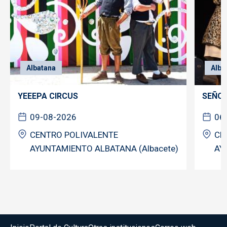
Albatana
Alba
YEEEPA CIRCUS
SEÑOR
09-08-2026
06
CENTRO POLIVALENTE
CE
AYUNTAMIENTO ALBATANA (Albacete)
AY
Menú del pie