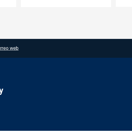
rreo web
y
Redes sociales JCCM