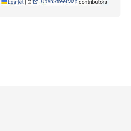
OpenStreetMap
Leaflet
|
©
contributors