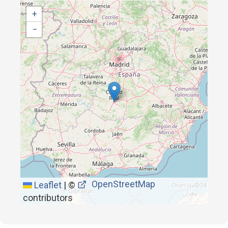
+
−
OpenStreetMap
Leaflet
|
©
contributors