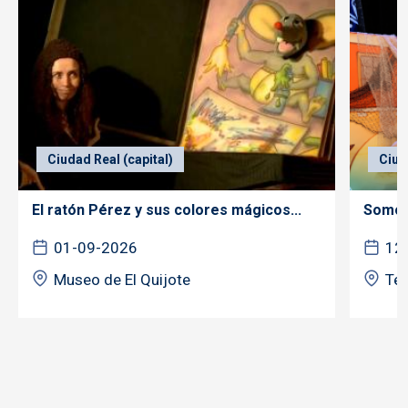
Ciudad Real (capital)
Ciud
El ratón Pérez y sus colores mágicos...
Somos 
01-09-2026
12
Museo de El Quijote
Tea