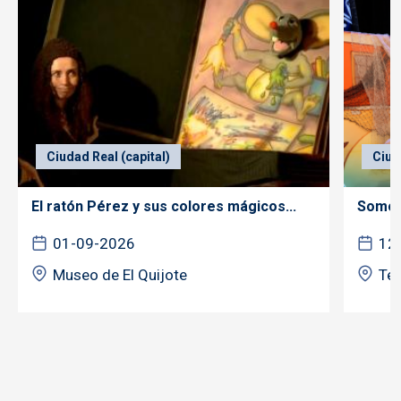
Ciudad Real (capital)
Ciud
El ratón Pérez y sus colores mágicos...
Somos 
01-09-2026
12
Museo de El Quijote
Tea