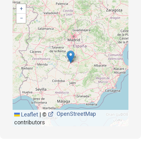
+
−
OpenStreetMap
Leaflet
|
©
contributors