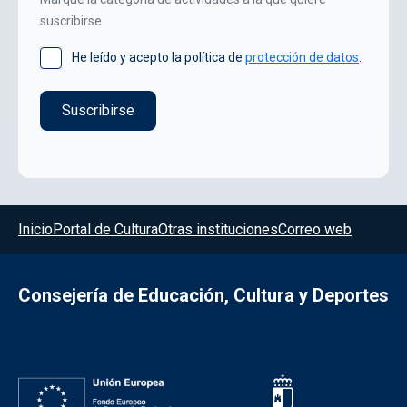
suscribirse
He leído y acepto la política de
protección de datos
.
Menú del pie
Inicio
Portal de Cultura
Otras instituciones
Correo web
Consejería de Educación, Cultura y Deportes