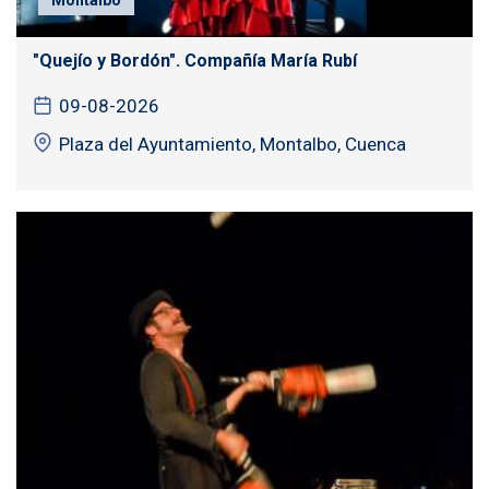
"Quejío y Bordón". Compañía María Rubí
09-08-2026
Plaza del Ayuntamiento, Montalbo, Cuenca