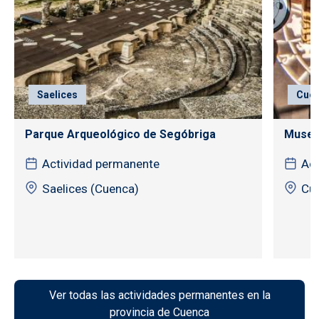
Saelices
Cuen
Parque Arqueológico de Segóbriga
Museo 
Actividad permanente
Act
Saelices (Cuenca)
Cu
Ver todas las actividades permanentes en la
provincia de Cuenca