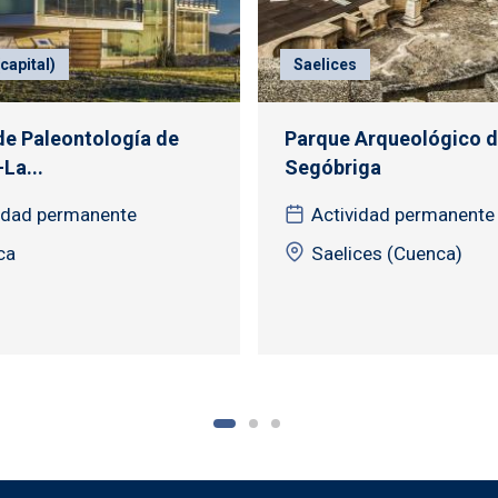
capital)
Saelices
e Paleontología de
Parque Arqueológico 
-La...
Segóbriga
idad permanente
Actividad permanente
ca
Saelices (Cuenca)