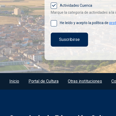
Actividades Cuenca
Marque la categoría de actividades a la 
He leído y acepto la política de
pro
Menú del pie
Inicio
Portal de Cultura
Otras instituciones
Co