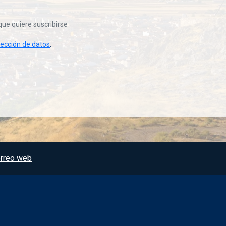
que quiere suscribirse
tección de datos
.
rreo web