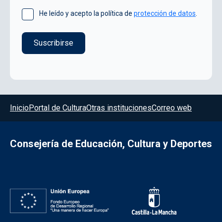
He leído y acepto la política de
protección de datos
.
Menú del pie
Inicio
Portal de Cultura
Otras instituciones
Correo web
Consejería de Educación, Cultura y Deportes