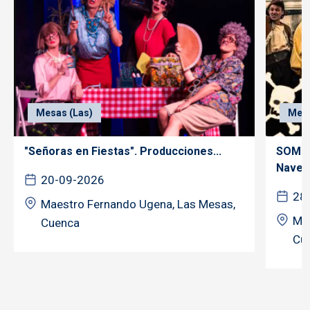
Mesas (Las)
Mesa
"Señoras en Fiestas". Producciones...
SOMOS
Nave..
20-09-2026
28
Maestro Fernando Ugena, Las Mesas,
Mae
Cuenca
Cu