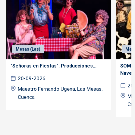
Mesas (Las)
Mesa
"Señoras en Fiestas". Producciones...
SOMOS
Nave..
20-09-2026
28
Maestro Fernando Ugena, Las Mesas,
Mae
Cuenca
Cu