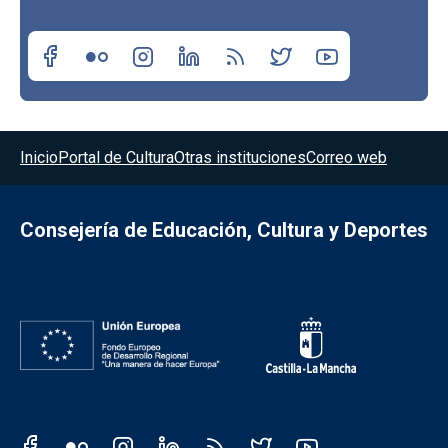
Menú del pie
Inicio
Portal de Cultura
Otras instituciones
Correo web
Consejería de Educación, Cultura y Deportes