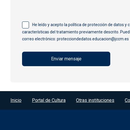
He leído y acepto la política de protección de datos 
características del tratamiento previamente descrito. Puede
correo electrónico: protecciondedatos.educacion@jccm.es
Menú del pie
Inicio
Portal de Cultura
Otras instituciones
Co