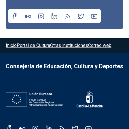
Menú del pie
Inicio
Portal de Cultura
Otras instituciones
Correo web
Consejería de Educación, Cultura y Deportes