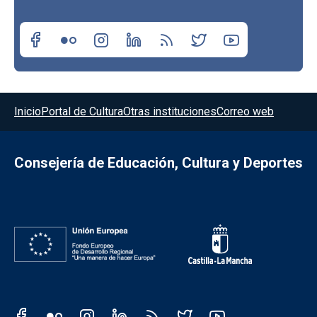
Menú del pie
Inicio
Portal de Cultura
Otras instituciones
Correo web
Consejería de Educación, Cultura y Deportes