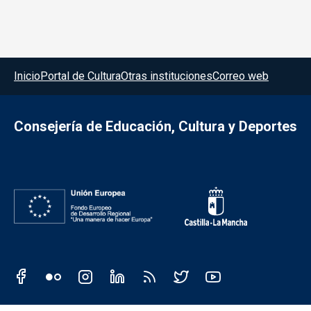
Menú del pie
Inicio
Portal de Cultura
Otras instituciones
Correo web
Consejería de Educación, Cultura y Deportes
Redes sociales JCCM