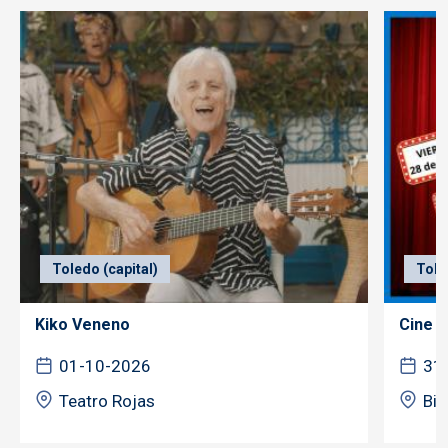
Toledo (capital)
Tole
Kiko Veneno
Cine f
01-10-2026
31
Teatro Rojas
Bib