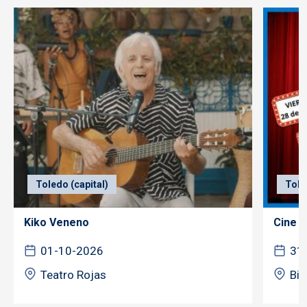
Toledo (capital)
Tole
Kiko Veneno
Cine f
01-10-2026
31
Teatro Rojas
Bib