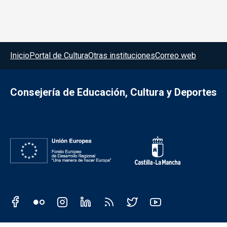
Menú del pie
Inicio
Portal de Cultura
Otras instituciones
Correo web
Consejería de Educación, Cultura y Deportes
Redes sociales JCCM